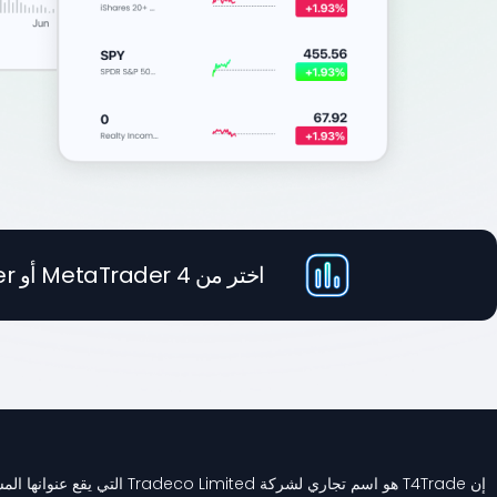
اختر من MetaTrader 4 أو MetaTrader 4 Web Trader
إن T4Trade هو اسم تجاري لشركة Tradeco Limited التي يقع عنوانها المسجل في F20, 1st Floor, Eden Plaza, Eden Island, Seychelles.