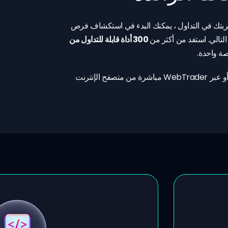
 تريدر . مهما كانت تجربتك في التداول ، يمكنك البدء في استكشاف فرص
التالي. استفد من أكثر من
300 أداة قابلة للتداول من
ة واحدة.
تداول الفوركس من خلال منصة MT4 الحائزة على جوائز من أي جهاز أو عبر WebTrader مباشرة من متصفح الإنترنت