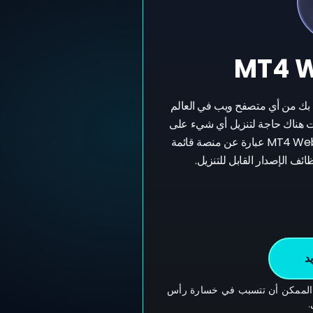
MT4 W
لى حساب التداول MT4 الخاص بك من أي متصفح ويب في العالم
WebTrade من T4Trade. ليست هناك حاجة لتنزيل أي شيء على
سطح المكتب أو الأجهزة المحمولة. MT4 WebTrader عبارة عن منصة قائمة
د
 الممكن أن تتسبب في خسارة رأس
.