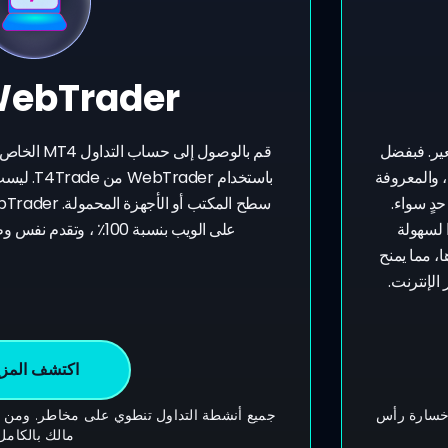
ebTrader
عير. فبفضل
قم بالوصول إ
خبرة تمتد لأكثر من عقدين من الموثوقية، تُعد منصة MetaTrader 4، والمعروفة
باستخدام r
لى حدٍ سواء.
ا لسهولة
على الويب بنسبة 100٪ ، وتقدم نفس وظائف الإصدار القابل للتنزيل.
ا، مما يمنح
الإنترنت.
اكتشف المزي
 خسارة رأس
جميع أنشطة التداول تنطوي على مخاطر. ومن
مالك بالكامل