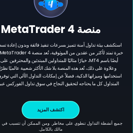
منصة MetaTrader 4
استكشف بيئة تداول آمنة تتميز بسرعات تنفيذ فائقة وبدون إعادة تس
أيضًا باسم MT4، خيارًا مثاليًا للمتداولين المبتدئين والمحترفين ع
وعلاوة على ذلك، تُعد هذه المنصة بلا شك الأكثر شعبية عالميًا نظرً
استخدامها وميزاتها الذكية، فضلاً عن إمكانات التداول الآلي التي توفره
المتداول كل ما يحتاجه لتحقيق النجاح في سوق تداول الفوركس عبر 
اكتشف المزيد
جميع أنشطة التداول تنطوي على مخاطر. ومن الممكن أن تتسبب في
مالك بالكامل.