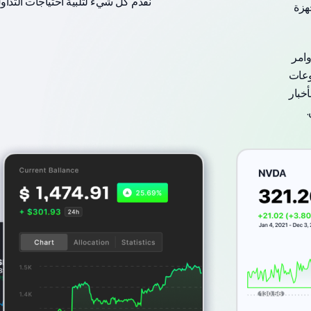
نقدم كل شيء لتلبية احتياجات التداو
هزة
وامر
وعات
خبار