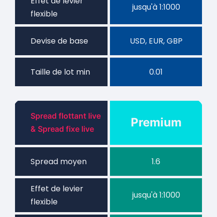
Effet de levier
jusqu'à 1:1000
flexible
Devise de base
USD, EUR, GBP
Taille de lot min
0.01
Spread flottant live
Premium
& Spread fixe live
Spread moyen
1.6
Effet de levier
jusqu'à 1:1000
flexible