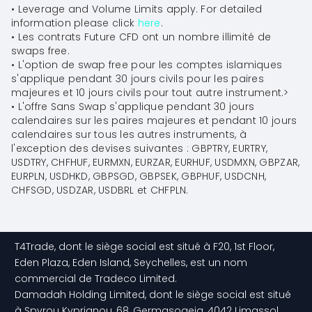
•
Leverage and Volume Limits apply. For detailed
information please click
here
.
•
Les contrats Future CFD ont un nombre illimité de
swaps free.
•
L'option de swap free pour les comptes islamiques
s'applique pendant 30 jours civils pour les paires
majeures et 10 jours civils pour tout autre instrument.
>
•
L'offre Sans Swap s'applique pendant 30 jours
calendaires sur les paires majeures et pendant 10 jours
calendaires sur tous les autres instruments, à
l'exception des devises suivantes : GBPTRY, EURTRY,
USDTRY, CHFHUF, EURMXN, EURZAR, EURHUF, USDMXN, GBPZAR,
EURPLN, USDHKD, GBPSGD, GBPSEK, GBPHUF, USDCNH,
CHFSGD, USDZAR, USDBRL et CHFPLN.
T4Trade, dont le siège social est situé à F20, 1st Floor,
Eden Plaza, Eden Island, Seychelles, est un nom
commercial de Tradeco Limited.
Damadah Holding Limited, dont le siège social est situé
à Spyrou Kyprianou, 68, Germasogeia, 4042 Limassol,