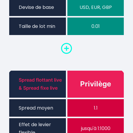
Devise de base
USD, EUR, GBP
Taille de lot min
0.01
Spread flottant live
Privilège
& Spread fixe live
Spread moyen
1.1
Effet de levier
jusqu'à 1:1000
flexible