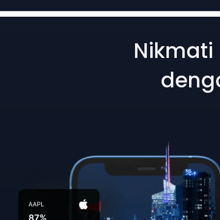
Nikmati
denga
Trading
300
instruments
with world-class p