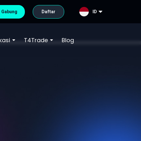
Gabung
Daftar
ID
kasi
T4Trade
Blog