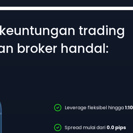
 keuntungan trading
n broker handal:
+
Leverage fleksibel hingga
1:1
latforms
Spread mulai dari
0.0 pips