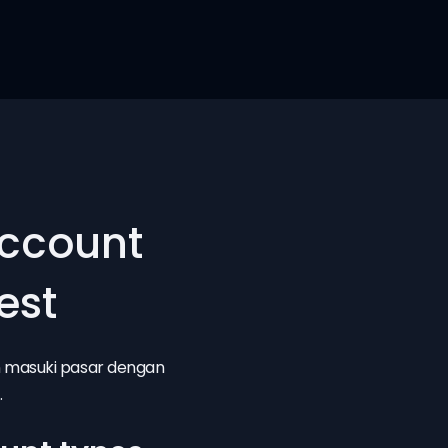
account
est
an masuki pasar dengan
.