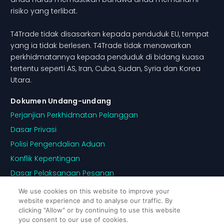
risiko yang terlibat.
T4Trade tidak disasarkan kepada penduduk EU, tempat
yang ia tidak berlesen. T4Trade tidak menawarkan
perkhidmatannya kepada penduduk di bidang kuasa
tertentu seperti AS, Iran, Cuba, Sudan, Syria dan Korea
Utara.
Dokumen Undang-undang
Perjanjian Perkhidmatan Pelanggan
Dasar Privasi
Polisi Pengendalian Aduan
Konflik Kepentingan
Dasar Pelaksanaan Pesanan
Pendedahan Risiko
We use cookies on this website to improve your
website experience and to analyse our traffic. By
Dasar Cookie
clicking "Allow" or by continuing to use this website
you consent to our use of cookies.