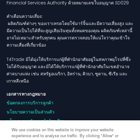
Financial Services Authority ด้วยหมายเลขใบอนุญาต SD029
คำเตือนความเสี่ยง:
ผลิตภัณฑ์ต่างๆ ของเราเทรดโดยใช้มาร์จิ้นและมีความเสี่ยงสูง และ
มีความเป็นไปได้ที่จะสูญเสียเงินทุนทั้งหมดของคุณ ผลิตภัณฑ์เหล่านี้
อาจไม่เหมาะสำหรับทุกคน คุณควรตรวจสอบให้แน่ใจว่าคุณเข้าใจ
ความเสี่ยงที่เกี่ยวข้อง
T4Trade มิได้มุ่งให้บริการแก่ผู้ที่พำนักอาศัยอยู่ในสหภาพยุโรปที่ซึ่ง
ไม่ได้รับอนุญาต และมิได้ให้บริการแก่ผู้ที่พำนักอาศัยในเขตอำนาจ
ศาลบางแห่ง เช่น สหรัฐอเมริกา, อิหร่าน, คิวบา, ซูดาน, ซีเรีย และ
เกาหลีเหนือ
เอกสารทางกฎหมาย
ข้อตกลงการบริการลูกค้า
นโยบายความเป็นส่วนตัว
นโยบายการจัดการข้อร้องเรียน
We use cookies on this website to improve your website
ความขัดแย้งทางผลประโยชน์
experience and to analyse our traffic. By clicking "Allow" or
นโยบายการทำคำสั่ง