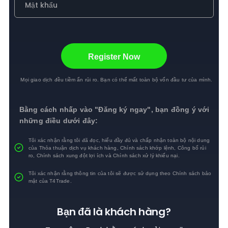
Register Now
Mọi giao dịch đều tiềm ẩn rủi ro. Bạn có thể mất toàn bộ vốn đầu tư của mình.
Bằng cách nhấp vào "Đăng ký ngay", bạn đồng ý với
những điều dưới đây:
Tôi xác nhận rằng tôi đã đọc, hiểu đầy đủ và chấp nhận toàn bộ nội dung
của
Thỏa thuận dịch vụ khách hàng
,
Chính sách khớp lệnh
,
Công bố rủi
ro
,
Chính sách xung đột lợi
ích và
Chính sách xử lý khiếu nại
.
Tôi xác nhận rằng thông tin của tôi sẽ được sử dụng theo
Chính sách bảo
mật
của T4Trade.
Bạn đã là khách hàng?