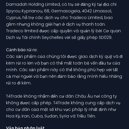
Damadah Holding Limited, có trụ sở đăng ký tại địa chỉ
Spyrou Kyprianou, 68, Germasogeia, 4042 Limassol,
Cyprus, hỗ trợ các dịch vụ cho Tradeco Limited, bao
gồm nhưng không giới hạn ở dịch vụ thanh toán.
Tradeco limited được cấp quyền và quản lý bởi Cơ quan
Dịch vụ Tài chính Seychelles với số giấy phép SD029.
Cảnh báo rủi ro:
Các sản phẩm của chúng tôi được giao dịch ký quỹ và đi
kèm rủi ro lớn và bạn có thể mất toàn bộ vốn đầu tư của
mình. Các sản phẩm này có thể không phù hợp với tất
cả mọi người và bạn nên đảm bảo rằng mình hiểu những
rủi ro đi kèm.
T4Trade không nhắm đến cư dân Châu Âu nơi công ty
không được cấp phép. T4Trade không cung cấp dịch vụ
cho cư dân của một số khu vực pháp lý nhất định như
Hoa Kỳ, Iran, Cuba, Sudan, Syria và Triều Tiên.
Văn bản pháp luật