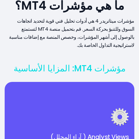
ما هي مؤشرات MT4؟
مؤشرات ميتاتريدر 4 هي أدوات تحليل فني قوية لتحديد اتجاهات
السوق وللتنبؤ بحركة السعر. قم بتحميل منصة MT4 لتستمتع
بالوصول إلى أشهر المؤشرات، وخصص المنصة مع إضافات مناسبة
لاستراتيجية التداول الخاصة بك.
مؤشرات MT4: المزايا الأساسية
Analyst Views ( آراء المحلل)