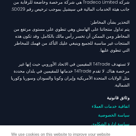
شركة Tradeco Limited هي شركة مرخصة وخاضعة للرقابة من
جانب هيئة الخدمات المالية في سيشيل بموجب ترخيص رقم SD029.
التحذير بشأن المخاطر:
يتم تداول منتجاتنا على الهامش وهي تنطوي على مستوى مرتفع من
المخاطر ومن الممكن أن تخسر رأس مالك بالكامل. وقد تكون هذه
المنتجات غير مناسبة للجميع وينبغي عليك التأكد من فهمك للمخاطر
التي تنطوي عليها.
لا تستهدف T4Trade المقيمين في الاتحاد الأوروبي حيث إنها غير
مرخصة هناك. لا تقدم T4Trade خدماتها للمقيمين في بلدان محددة
مثل الولايات المتحدة الأمريكية وإيران وكوبا والسودان وسوريا وكوريا
الشمالية.
وثائق قانونية
اتفاقية خدمات العملاء
سياسة الخصوصية
سياسة ادارة الشكاوى
تضارب المصالح
We use cookies on this website to improve your website