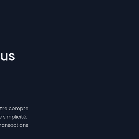
ous
votre compte
 simplicité,
transactions