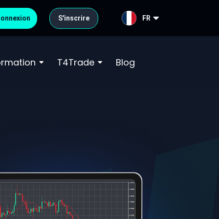
onnexion
S'inscrire
FR
formation
T4Trade
Blog