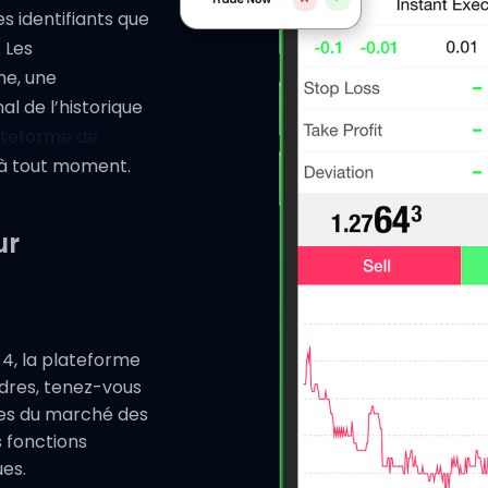
 identifiants que
 Les
ne, une
l de l’historique
ateforme de
 à tout moment.
ur
, la plateforme
rdres, tenez-vous
ues du marché des
 fonctions
es.