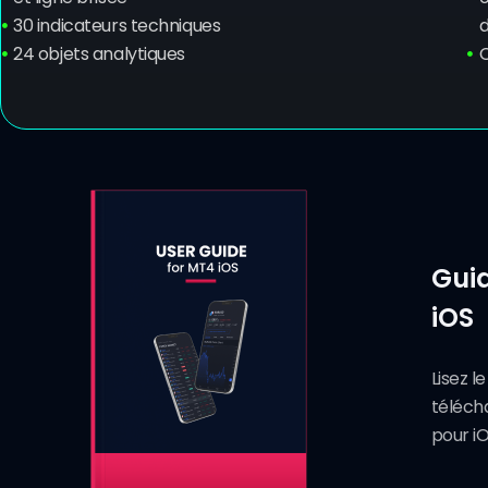
30 indicateurs techniques
d
24 objets analytiques
Guid
iOS
Lisez l
télécha
pour iO